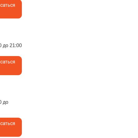
саться
0 до 21:00
саться
0 до
саться