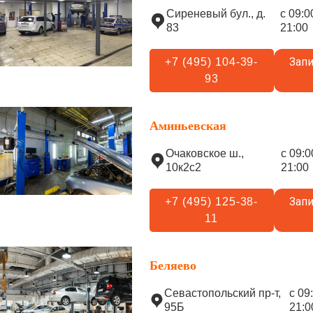
Сиреневый бул., д.
с 09:0
83
21:00
Запи
+7 (495) 104-39-
93
Аминьевская
Очаковское ш.,
с 09:0
10к2с2
21:00
Запи
+7 (495) 125-38-
11
Беляево
Севастопольский пр-т,
с 09
95Б
21:0