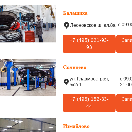
Балашиха
с 09:0
Леоновское ш. вл.8а
Запи
+7 (495) 021-93-
93
Солнцево
ул. Главмосстроя,
с 09:
5к2с1
21:00
Запи
+7 (495) 152-33-
44
Измайлово