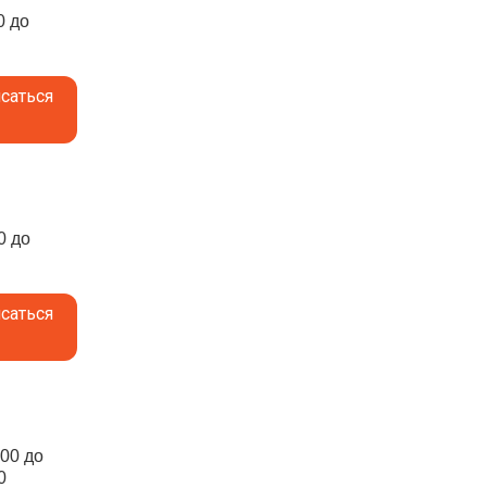
0 до
саться
0 до
саться
:00 до
0