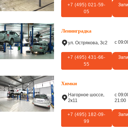
Запи
+7 (495) 021-59-
05
Ленинградка
с 09:0
ул. Острякова, 3с2
Запи
+7 (495) 431-66-
55
Химки
Нагорное шоссе,
с 09:0
2к11
21:00
Запи
+7 (495) 182-09-
99