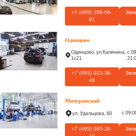
Запи
+7 (499) 288-04-
81
Одинцово
Одинцово, ул.Калинина,
с 0
1с21
21:
Запи
+7 (495) 023-36-
46
Мичуринский
с 09:0
ул. Удальцова, 60
Запи
+7 (495) 085-19-