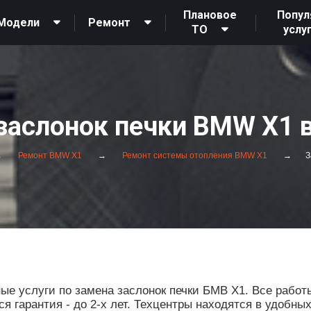
Плановое
Попул
Модели
Ремонт
ТО
услу
заслонок печки BMW X1 
Ремонт BMW X1
Ремонт системы отопления BMW X1
З
 услуги по замена заслонок печки БМВ Х1. Все работ
 гарантия - до 2-х лет. Техцентры находятся в удобны