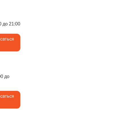
0 до 21:00
саться
00 до
саться