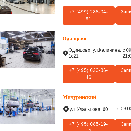
Запи
+7 (499) 288-04-
81
Одинцово
Одинцово, ул.Калинина,
с 0
1с21
21:
Запи
+7 (495) 023-36-
46
Мичуринский
с 09:0
ул. Удальцова, 60
Запи
+7 (495) 085-19-