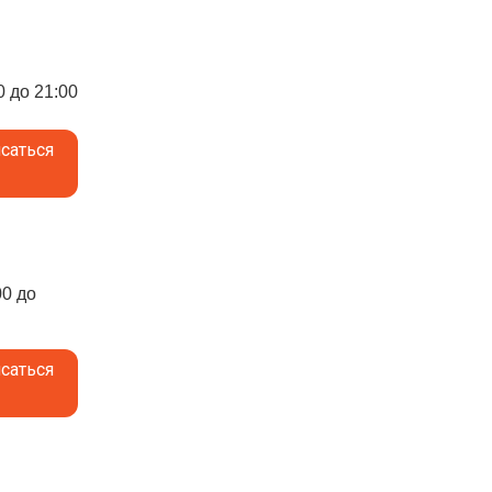
0 до 21:00
саться
00 до
саться