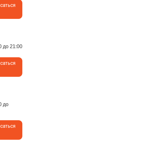
саться
0 до 21:00
саться
0 до
саться