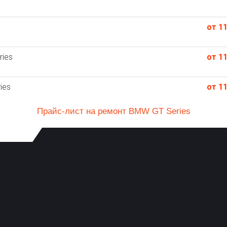
от 11
ies
от 11
ies
от 11
Прайс-лист на ремонт BMW GT Series