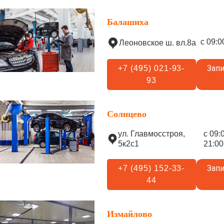
Балашиха
с 09:0
Леоновское ш. вл.8а
Запи
+7 (495) 021-93-
93
Солнцево
ул. Главмосстроя,
с 09:
5к2с1
21:00
Запи
+7 (495) 152-33-
44
Измайлово