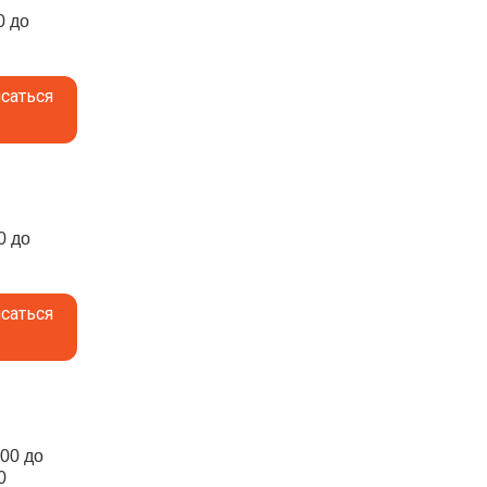
0 до
саться
0 до
саться
:00 до
0