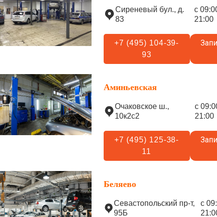
Сиреневый бул., д.
с 09:0
83
21:00
Запи
+7 (495) 104-39-
93
Аминьевская
Очаковское ш.,
с 09:0
10к2с2
21:00
Запи
+7 (495) 125-38-
11
Беляево
Севастопольский пр-т,
с 09
95Б
21:0