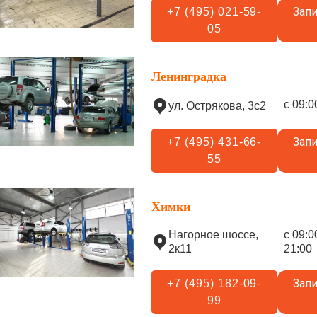
Запи
+7 (495) 021-59-
05
Ленинградка
с 09:0
ул. Острякова, 3с2
Запи
+7 (495) 431-66-
55
Химки
Нагорное шоссе,
с 09:0
2к11
21:00
Запи
+7 (495) 182-09-
99