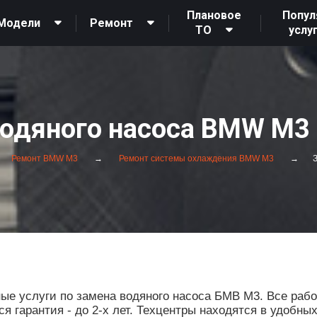
Плановое
Попул
Модели
Ремонт
ТО
услу
одяного насоса BMW M3
Ремонт BMW M3
Ремонт системы охлаждения BMW M3
З
е услуги по замена водяного насоса БМВ М3. Все рабо
 гарантия - до 2-х лет. Техцентры находятся в удобны