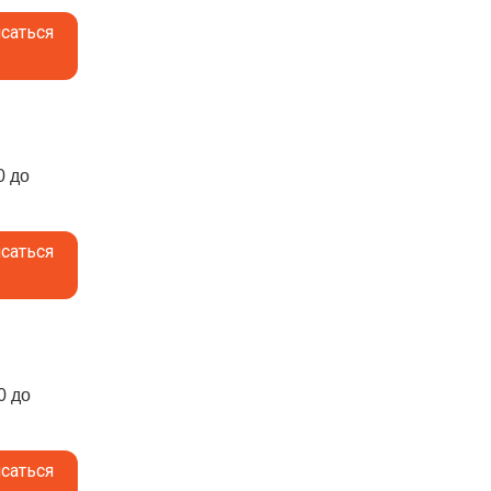
саться
0 до
саться
0 до
саться