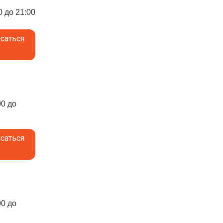
0 до 21:00
саться
00 до
саться
00 до