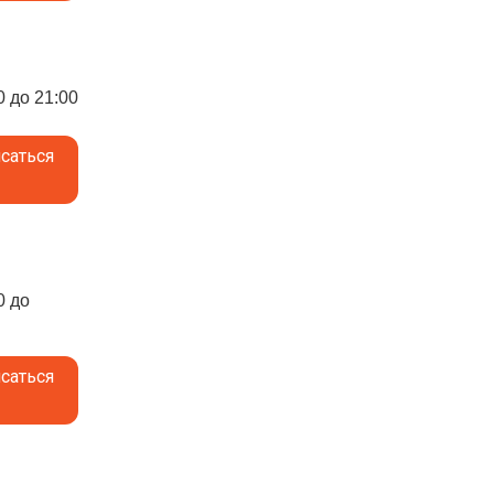
0 до 21:00
саться
0 до
саться