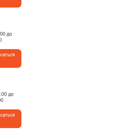
:00 до
0
саться
9:00 до
00
саться