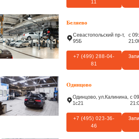
11
Беляево
Севастопольский пр-т,
с 09
95Б
21:0
Запи
+7 (499) 288-04-
81
Одинцово
Одинцово, ул.Калинина,
с 0
1с21
21:
Запи
+7 (495) 023-36-
46