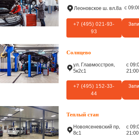
с 09:0
Леоновское ш. вл.8а
Запи
+7 (495) 021-93-
93
Солнцево
ул. Главмосстроя,
с 09:
5к2с1
21:00
Запи
+7 (495) 152-33-
44
Теплый стан
Новоясеневский пр,
с 09:
8с1
21:00