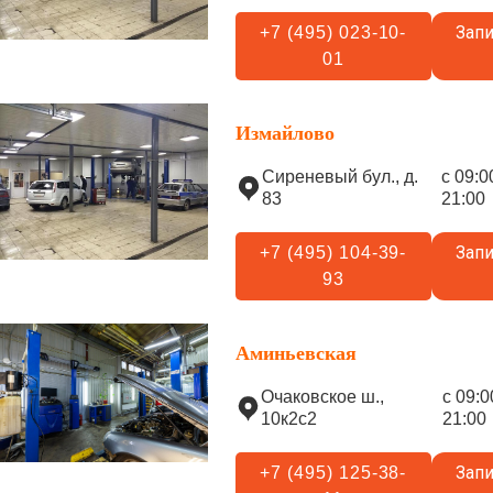
Запи
+7 (495) 023-10-
01
Измайлово
Сиреневый бул., д.
с 09:0
83
21:00
Запи
+7 (495) 104-39-
93
Аминьевская
Очаковское ш.,
с 09:0
10к2с2
21:00
Запи
+7 (495) 125-38-