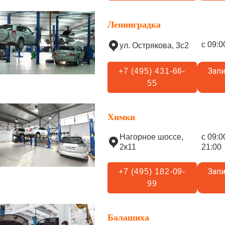
Ленинградка
с 09:0
ул. Острякова, 3с2
Запи
+7 (495) 431-66-
55
Химки
Нагорное шоссе,
с 09:0
2к11
21:00
Запи
+7 (495) 182-09-
99
Балашиха