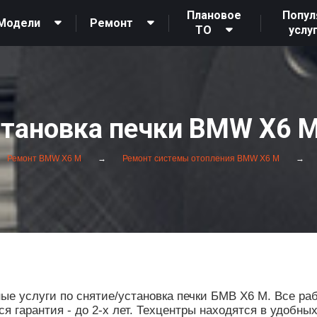
Плановое
Попул
Модели
Ремонт
ТО
услу
становка печки BMW X6 M
Ремонт BMW X6 M
Ремонт системы отопления BMW X6 M
 услуги по снятие/установка печки БМВ Х6 М. Все раб
 гарантия - до 2-х лет. Техцентры находятся в удобны