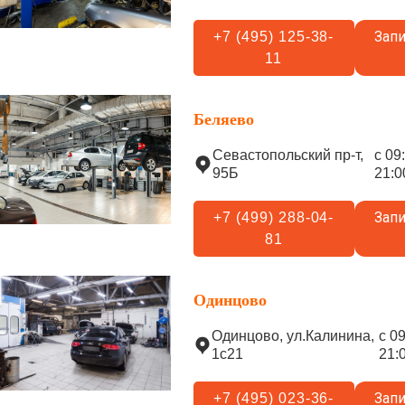
Запи
+7 (495) 125-38-
11
Беляево
Севастопольский пр-т,
с 09
95Б
21:0
Запи
+7 (499) 288-04-
81
Одинцово
Одинцово, ул.Калинина,
с 0
1с21
21:
Запи
+7 (495) 023-36-