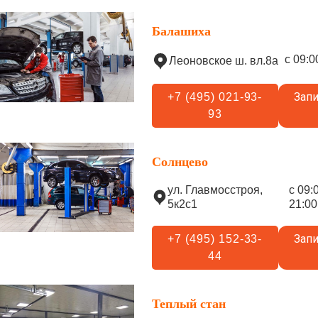
Балашиха
с 09:0
Леоновское ш. вл.8а
Запи
+7 (495) 021-93-
93
Солнцево
ул. Главмосстроя,
с 09:
5к2с1
21:00
Запи
+7 (495) 152-33-
44
Теплый стан