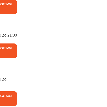
саться
0 до 21:00
саться
0 до
саться