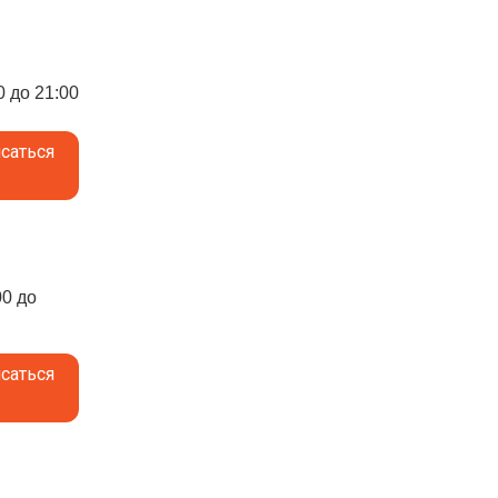
0 до 21:00
саться
00 до
саться