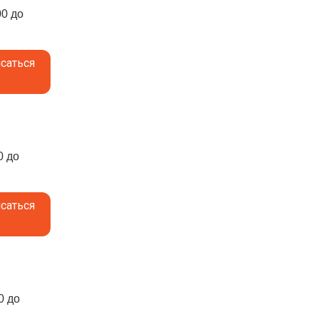
00 до
саться
0 до
саться
0 до