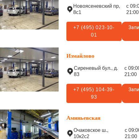
Новоясеневский пр,
с 09:
8с1
21:00
Запи
+7 (495) 023-10-
01
Измайлово
Сиреневый бул., д.
с 09:0
83
21:00
Запи
+7 (495) 104-39-
93
Аминьевская
Очаковское ш.,
с 09:0
10к2с2
21:00