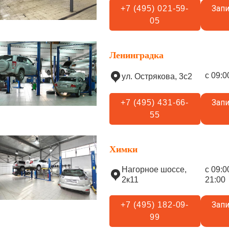
Запи
+7 (495) 021-59-
05
Ленинградка
с 09:0
ул. Острякова, 3с2
Запи
+7 (495) 431-66-
55
Химки
Нагорное шоссе,
с 09:0
2к11
21:00
Запи
+7 (495) 182-09-
99