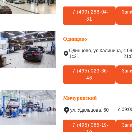
Запи
+7 (499) 288-04-
81
Одинцово
Одинцово, ул.Калинина,
с 0
1с21
21:
Запи
+7 (495) 023-36-
46
Мичуринский
с 09:0
ул. Удальцова, 60
Запи
+7 (495) 085-19-