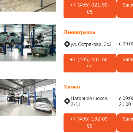
Запи
+7 (495) 021-59-
05
Ленинградка
с 09:0
ул. Острякова, 3с2
Запи
+7 (495) 431-66-
55
Химки
Нагорное шоссе,
с 09:0
2к11
21:00
Запи
+7 (495) 182-09-
99