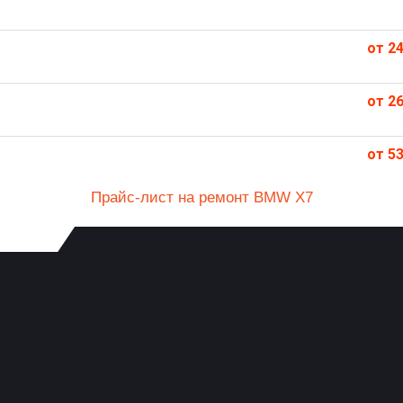
от 24
от 26
от 53
Прайс-лист на ремонт BMW X7