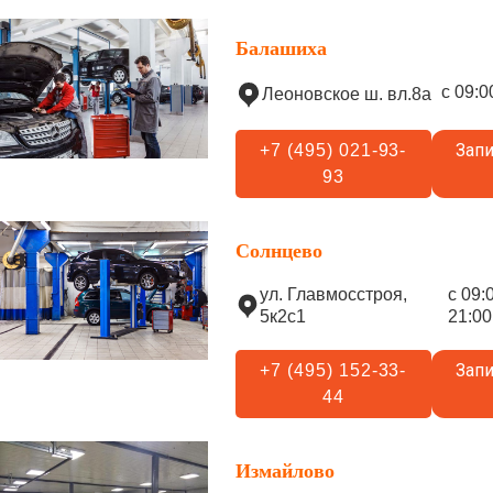
Балашиха
с 09:0
Леоновское ш. вл.8а
Запи
+7 (495) 021-93-
93
Солнцево
ул. Главмосстроя,
с 09:
5к2с1
21:00
Запи
+7 (495) 152-33-
44
Измайлово