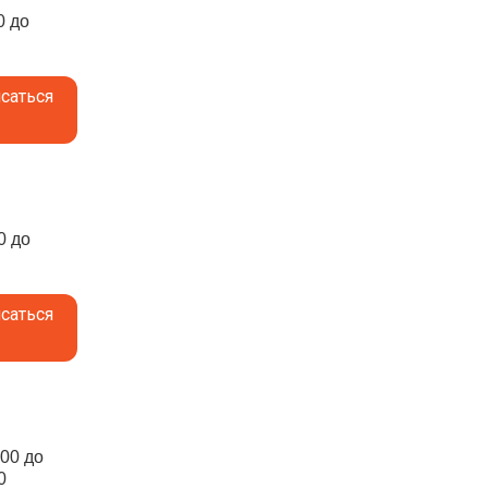
0 до
саться
0 до
саться
:00 до
0