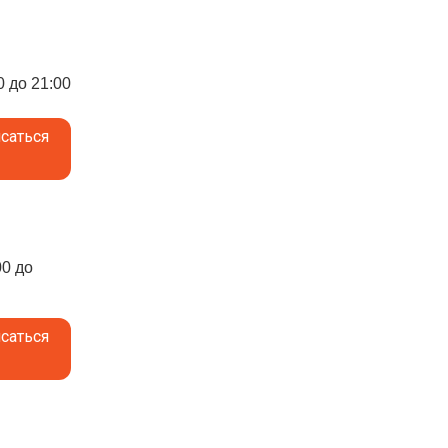
0 до 21:00
саться
00 до
саться