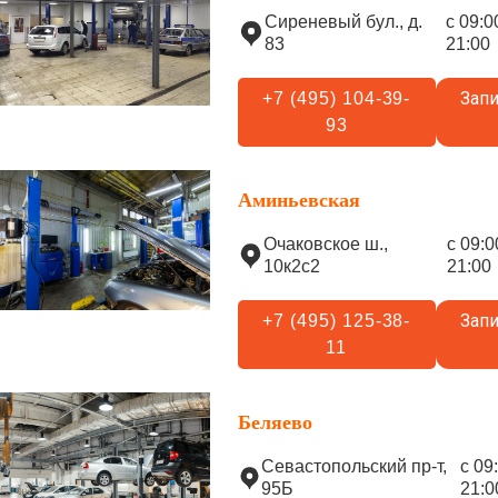
Сиреневый бул., д.
с 09:0
83
21:00
Запи
+7 (495) 104-39-
93
Аминьевская
Очаковское ш.,
с 09:0
10к2с2
21:00
Запи
+7 (495) 125-38-
11
Беляево
Севастопольский пр-т,
с 09
95Б
21:0