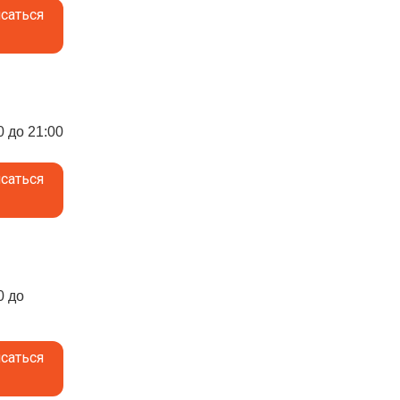
саться
0 до 21:00
саться
0 до
саться