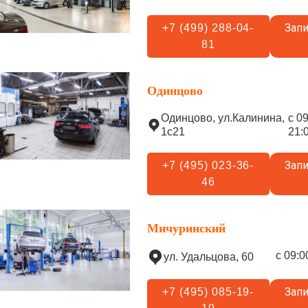
Запи
+7 (499) 288-04-
81
Одинцово
Одинцово, ул.Калинина,
с 0
1с21
21:
Запи
+7 (495) 023-36-
46
Мичуринский
с 09:0
ул. Удальцова, 60
Запи
+7 (495) 085-19-