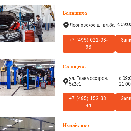
Балашиха
с 09:0
Леоновское ш. вл.8а
Запи
+7 (495) 021-93-
93
Солнцево
ул. Главмосстроя,
с 09:
5к2с1
21:00
Запи
+7 (495) 152-33-
44
Измайлово