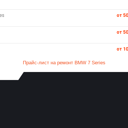
es
от 50
от 50
от 10
Прайс-лист на ремонт BMW 7 Series