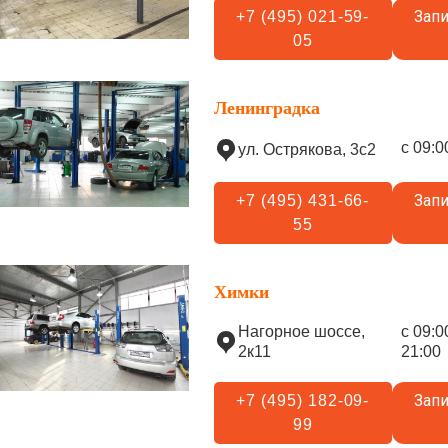
Запи
+7 (495) 021-59-
05
Ленинградка
с 09:0
ул. Острякова, 3с2
Запи
+7 (495) 431-66-
55
Химки
Нагорное шоссе,
с 09:0
2к11
21:00
Запи
+7 (495) 182-09-
99