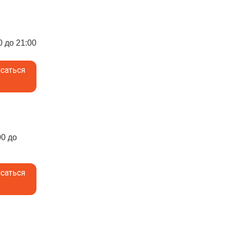
0 до 21:00
саться
00 до
саться