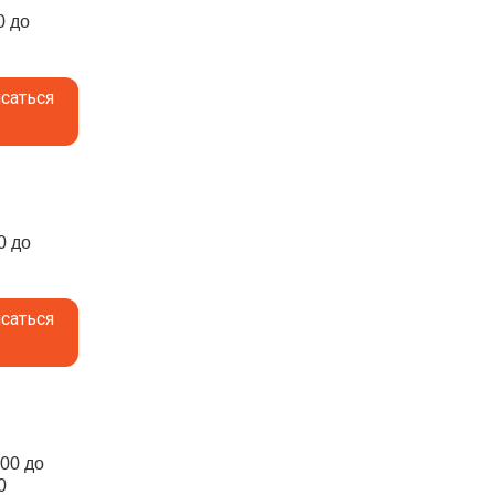
0 до
саться
0 до
саться
:00 до
0