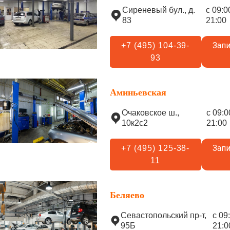
Сиреневый бул., д.
с 09:0
83
21:00
Запи
+7 (495) 104-39-
93
Аминьевская
Очаковское ш.,
с 09:0
10к2с2
21:00
Запи
+7 (495) 125-38-
11
Беляево
Севастопольский пр-т,
с 09
95Б
21:0