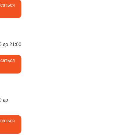
саться
0 до 21:00
саться
0 до
саться