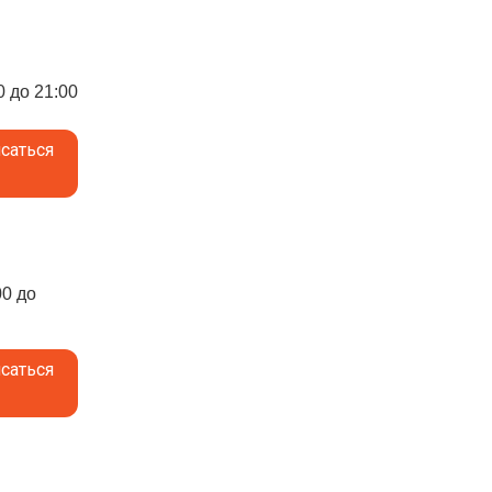
0 до 21:00
саться
00 до
саться