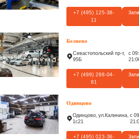
Запи
+7 (495) 125-38-
11
Беляево
Севастопольский пр-т,
с 09
95Б
21:0
Запи
+7 (499) 288-04-
81
Одинцово
Одинцово, ул.Калинина,
с 0
1с21
21:
Запи
+7 (495) 023-36-