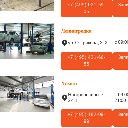
Запи
+7 (495) 021-59-
05
Ленинградка
с 09:0
ул. Острякова, 3с2
Запи
+7 (495) 431-66-
55
Химки
Нагорное шоссе,
с 09:0
2к11
21:00
Запи
+7 (495) 182-09-
99