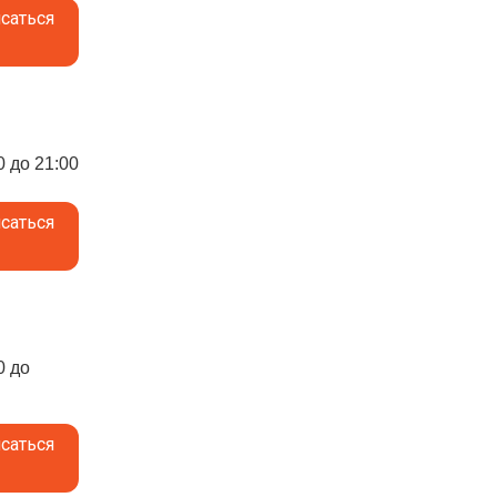
саться
0 до 21:00
саться
0 до
саться