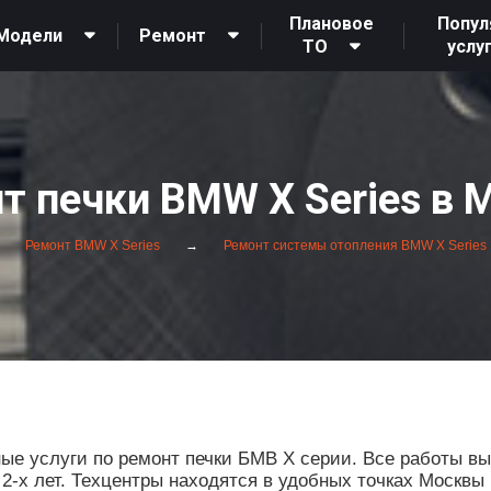
Плановое
Попул
Модели
Ремонт
ТО
услу
т печки BMW X Series в 
Ремонт BMW X Series
Ремонт системы отопления BMW X Series
е услуги по ремонт печки БМВ Х серии. Все работы в
 2-х лет. Техцентры находятся в удобных точках Москвы