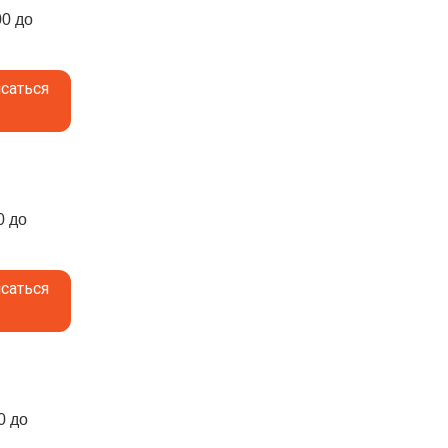
00 до
саться
0 до
саться
0 до