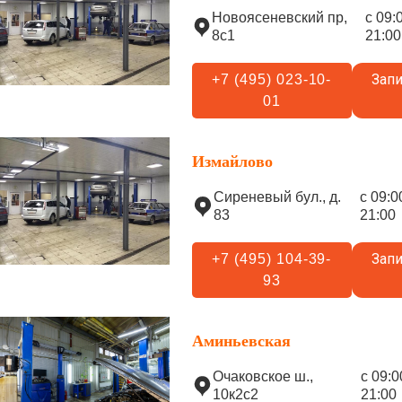
Новоясеневский пр,
с 09:
8с1
21:00
Запи
+7 (495) 023-10-
01
Измайлово
Сиреневый бул., д.
с 09:0
83
21:00
Запи
+7 (495) 104-39-
93
Аминьевская
Очаковское ш.,
с 09:0
10к2с2
21:00