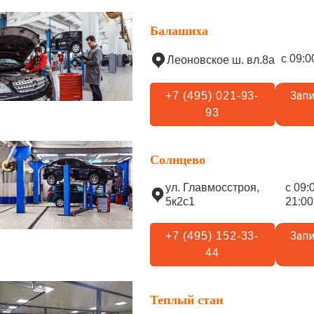
Балашиха
с 09:0
Леоновское ш. вл.8а
Запи
+7 (495) 021-93-
93
Солнцево
ул. Главмосстроя,
с 09:
5к2с1
21:00
Запи
+7 (495) 152-33-
44
Теплый стан