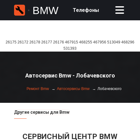
BMW
Телефоны
26175 26172 26178 26177 26176 467915 468255 467956 513049 468296
531393
Автосервис Bmw - Лобачевского
Ремонт Bmw
Автосервисы Bmw
Лобачевского
Другие сервисы для Bmw
СЕРВИСНЫЙ ЦЕНТР BMW