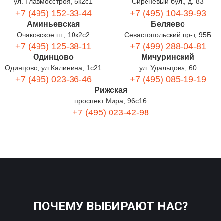
ул. Главмосстроя, 5к2с1
Сиреневый бул., д. 83
+7 (495) 152-33-44
+7 (495) 104-39-93
Аминьевская
Беляево
Очаковское ш., 10к2с2
Севастопольский пр-т, 95Б
+7 (495) 125-38-11
+7 (499) 288-04-81
Одинцово
Мичуринский
Одинцово, ул.Калинина, 1с21
ул. Удальцова, 60
+7 (495) 023-36-46
+7 (495) 085-19-19
Рижская
проспект Мира, 96с16
+7 (495) 023-42-98
ПОЧЕМУ ВЫБИРАЮТ НАС?