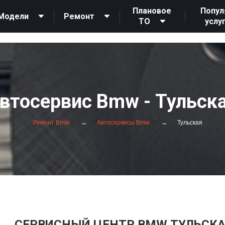
Плановое
Попул
Модели
Ремонт
ТО
услу
26175 26172 26178 26177 26176 467915 468255 467956 513049 468296 53139
втосервис Bmw - Тульск
Ремонт Bmw
Автосервисы Bmw
Тульская
СЕРВИСНЫЙ ЦЕНТР BMW ТУЛЬСКА