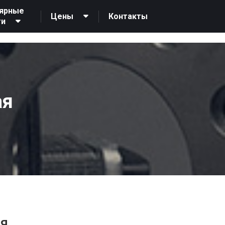
ярные
Контакты
Цены
ги
3
ая
Я